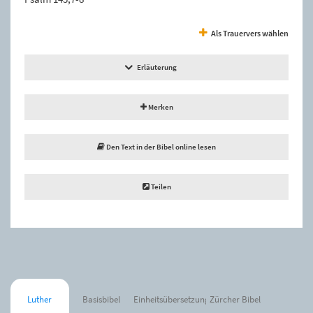
Als Trauervers wählen
Erläuterung
Merken
Den Text in der Bibel online lesen
Teilen
Luther
Basisbibel
Einheitsübersetzung
Zürcher Bibel