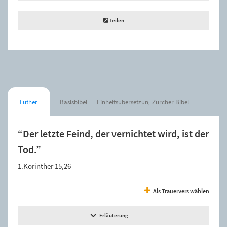
Teilen
Luther
Basisbibel
Einheitsübersetzung
Zürcher Bibel
“Der letzte Feind, der vernichtet wird, ist der
Tod.”
1.Korinther 15,26
Als Trauervers wählen
Erläuterung