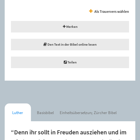
Als Trauervers wählen
Merken
Den Text in der Bibel online lesen
Teilen
Luther
Basisbibel
Einheitsübersetzung
Zürcher Bibel
“Denn ihr sollt in Freuden ausziehen und im