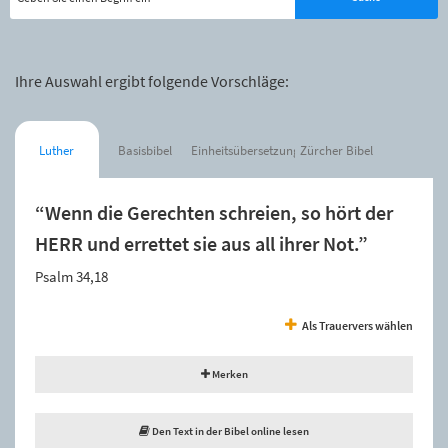
Ihre Auswahl ergibt folgende Vorschläge:
Luther
Basisbibel
Einheitsübersetzung
Zürcher Bibel
“Wenn die Gerechten schreien, so hört der
HERR und errettet sie aus all ihrer Not.”
Psalm 34,18
Als Trauervers wählen
Merken
Den Text in der Bibel online lesen