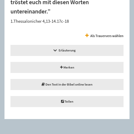
tröstet euch mit diesen Worten
untereinander.”
1.Thessalonicher 4,13-14.17c-18
Als Trauervers wählen
Erläuterung
Merken
Den Text in der Bibel online lesen
Teilen