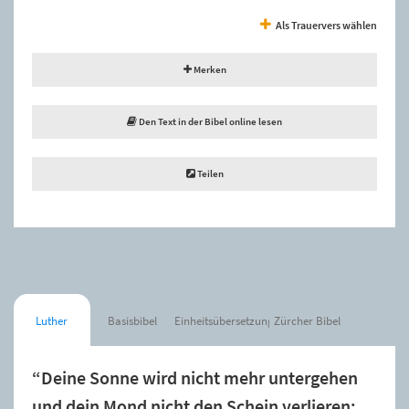
Als Trauervers wählen
Merken
Den Text in der Bibel online lesen
Teilen
Luther
Basisbibel
Einheitsübersetzung
Zürcher Bibel
“Deine Sonne wird nicht mehr untergehen
und dein Mond nicht den Schein verlieren;