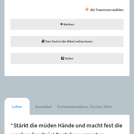
Als Trauervers wählen
Merken
Den Text in der Bibel online lesen
Teilen
Luther
Basisbibel
Einheitsübersetzung
Zürcher Bibel
“Stärkt die müden Hände und macht fest die