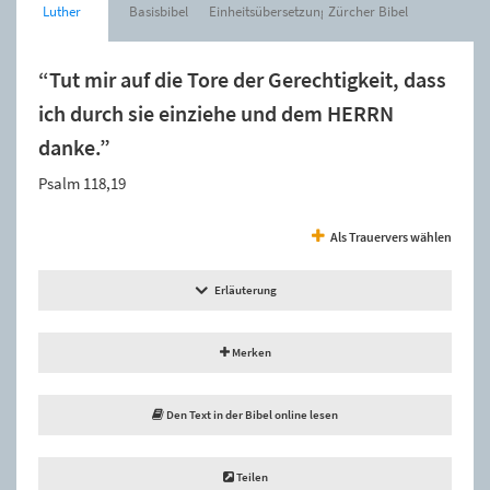
Luther
Basisbibel
Einheitsübersetzung
Zürcher Bibel
“Tut mir auf die Tore der Gerechtigkeit, dass
ich durch sie einziehe und dem HERRN
danke.”
Psalm 118,19
Als Trauervers wählen
Erläuterung
Merken
Den Text in der Bibel online lesen
Teilen