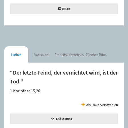
Teilen
Luther
Basisbibel
Einheitsübersetzung
Zürcher Bibel
“Der letzte Feind, der vernichtet wird, ist der
Tod.”
1.Korinther 15,26
Als Trauervers wählen
Erläuterung