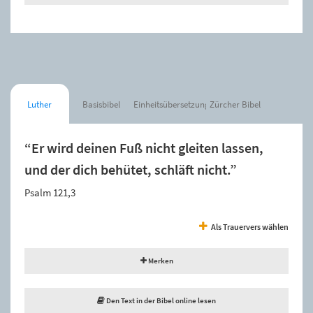
Luther
Basisbibel
Einheitsübersetzung
Zürcher Bibel
“Er wird deinen Fuß nicht gleiten lassen,
und der dich behütet, schläft nicht.”
Psalm 121,3
Als Trauervers wählen
Merken
Den Text in der Bibel online lesen