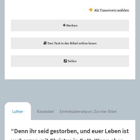
Als Trauervers wählen
Merken
Den Text in der Bibel online lesen
Teilen
Luther
Basisbibel
Einheitsübersetzung
Zürcher Bibel
“Denn ihr seid gestorben, und euer Leben ist