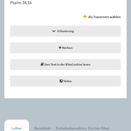
Psalm 34,16
Als Trauervers wählen
Erläuterung
Merken
Den Text in der Bibel online lesen
Teilen
Luther
Basisbibel
Einheitsübersetzung
Zürcher Bibel