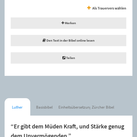
Als Trauervers wählen
Merken
Den Text in der Bibel online lesen
Teilen
Luther
Basisbibel
Einheitsübersetzung
Zürcher Bibel
“Er gibt dem Müden Kraft, und Stärke genug
dem Unvermögenden.”