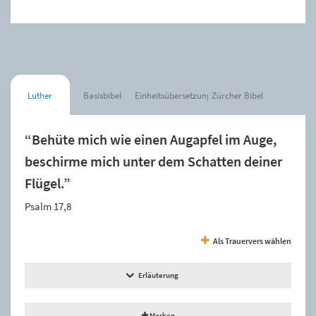
Luther
Basisbibel
Einheitsübersetzung
Zürcher Bibel
“Behüte mich wie einen Augapfel im Auge,
beschirme mich unter dem Schatten deiner
Flügel.”
Psalm 17,8
Als Trauervers wählen
Erläuterung
Merken