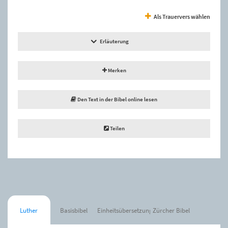
Als Trauervers wählen
Erläuterung
Merken
Den Text in der Bibel online lesen
Teilen
Luther
Basisbibel
Einheitsübersetzung
Zürcher Bibel