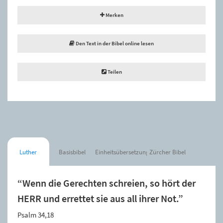
Merken
Den Text in der Bibel online lesen
Teilen
Luther
Basisbibel
Einheitsübersetzung
Zürcher Bibel
“Wenn die Gerechten schreien, so hört der
HERR und errettet sie aus all ihrer Not.”
Psalm 34,18