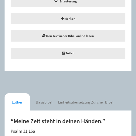
Erläuterung
Merken
Den Text in der Bibel online lesen
Teilen
Luther
Basisbibel
Einheitsübersetzung
Zürcher Bibel
“Meine Zeit steht in deinen Händen.”
Psalm 31,16a