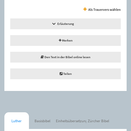
Als Trauervers wählen
Erläuterung
Merken
Den Text in der Bibel online lesen
Teilen
Luther
Basisbibel
Einheitsübersetzung
Zürcher Bibel