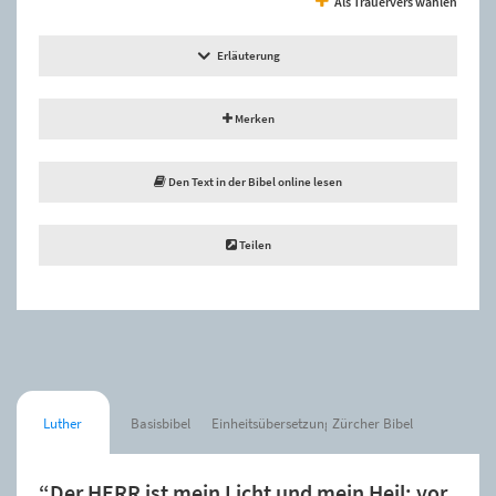
Als Trauervers wählen
Erläuterung
Merken
Den Text in der Bibel online lesen
Teilen
Luther
Basisbibel
Einheitsübersetzung
Zürcher Bibel
“Der HERR ist mein Licht und mein Heil; vor