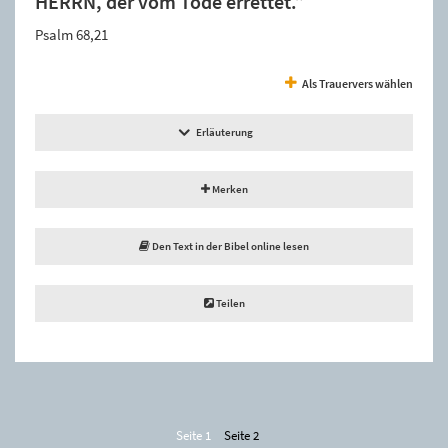
HERRN, der vom Tode errettet.”
Psalm 68,21
Als Trauervers wählen
Erläuterung
Merken
Den Text in der Bibel online lesen
Teilen
Seite 1
Seite 2