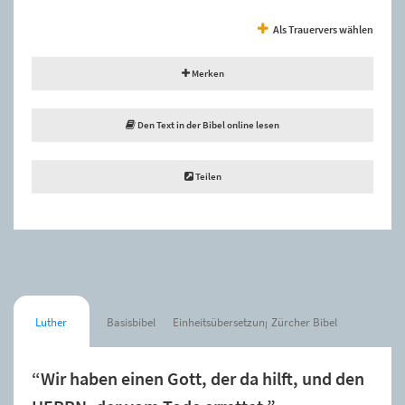
Als Trauervers wählen
Merken
Den Text in der Bibel online lesen
Teilen
Luther
Basisbibel
Einheitsübersetzung
Zürcher Bibel
“Wir haben einen Gott, der da hilft, und den