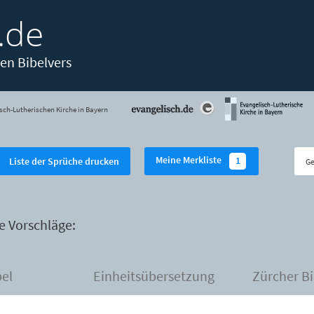
.de
en Bibelvers
sch-Lutherischen Kirche in Bayern
Meine Merkliste
1
Liste der Sprüche drucken
e Vorschläge:
bel
Einheitsübersetzung
Zürcher Bi