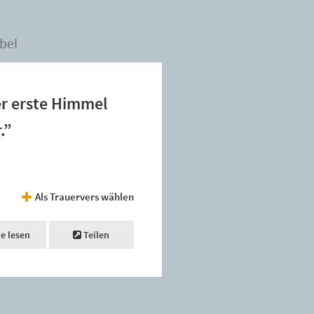
bel
er erste Himmel
.”
Als Trauervers wählen
ne lesen
Teilen