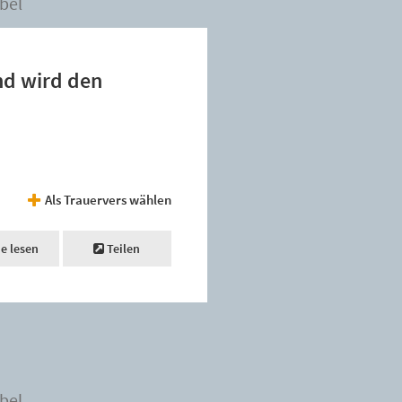
bel
nd wird den
Als Trauervers wählen
ne lesen
Teilen
bel