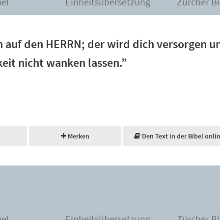
bel
Einheitsübersetzung
Zürcher Bi
n auf den HERRN; der wird dich versorgen u
eit nicht wanken lassen.”
Merken
Den Text in der Bibel onli
bel
Einheitsübersetzung
Zürcher Bi