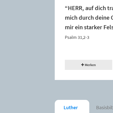
“HERR, auf dich t
mich durch deine G
mir ein starker Fel
Psalm 31,2-3
Merken
Luther
Basisbi