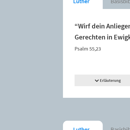
Luther
Basisbi
“Wirf dein Anliege
Gerechten in Ewigk
Psalm 55,23
Erläuterung
Luther
Basisbi