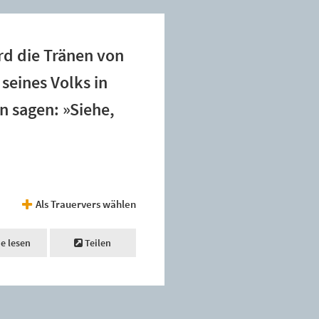
rd die Tränen von
seines Volks in
n sagen: »Siehe,
Als Trauervers wählen
ne lesen
Teilen