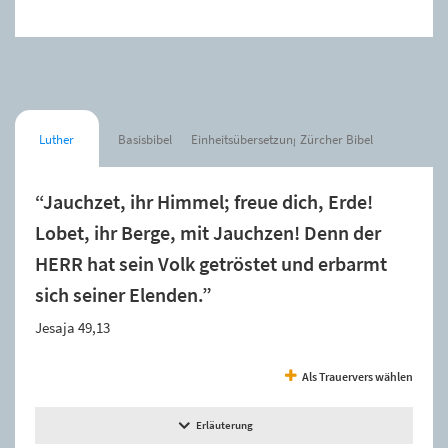
Luther
Basisbibel
Einheitsübersetzung
Zürcher Bibel
“Jauchzet, ihr Himmel; freue dich, Erde!
Lobet, ihr Berge, mit Jauchzen! Denn der
HERR hat sein Volk getröstet und erbarmt
sich seiner Elenden.”
Jesaja 49,13
Als Trauervers wählen
Erläuterung