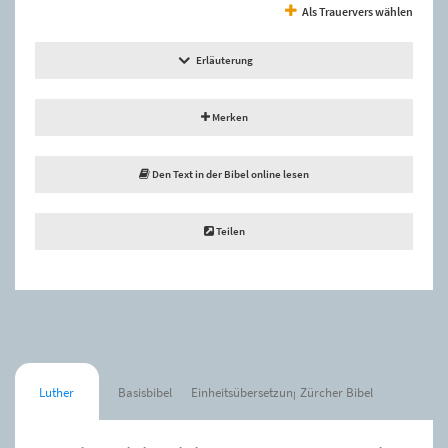
Als Trauervers wählen
Erläuterung
Merken
Den Text in der Bibel online lesen
Teilen
Luther
Basisbibel
Einheitsübersetzung
Zürcher Bibel