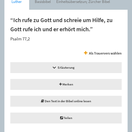
Luther
Basisbibel
Einheitsübersetzung
Zürcher Bibel
“Ich rufe zu Gott und schreie um Hilfe, zu
Gott rufe ich und er erhört mich.”
Psalm 77,2
Als Trauervers wählen
Erläuterung
Merken
Den Text in der Bibel online lesen
Teilen