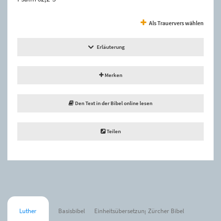
Als Trauervers wählen
Erläuterung
Merken
Den Text in der Bibel online lesen
Teilen
Luther
Basisbibel
Einheitsübersetzung
Zürcher Bibel