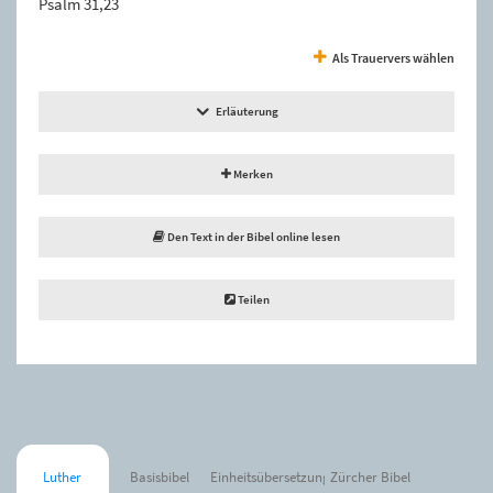
Psalm 31,23
Als Trauervers wählen
Erläuterung
Merken
Den Text in der Bibel online lesen
Teilen
Luther
Basisbibel
Einheitsübersetzung
Zürcher Bibel