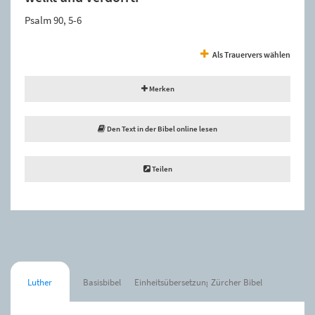
Psalm 90, 5-6
Als Trauervers wählen
Merken
Den Text in der Bibel online lesen
Teilen
Luther
Basisbibel
Einheitsübersetzung
Zürcher Bibel