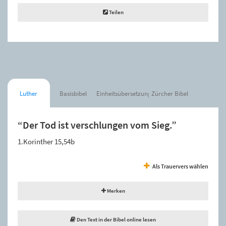
Teilen
Luther
Basisbibel
Einheitsübersetzung
Zürcher Bibel
“Der Tod ist verschlungen vom Sieg.”
1.Korinther 15,54b
Als Trauervers wählen
Merken
Den Text in der Bibel online lesen