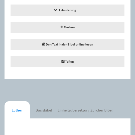
Erläuterung
Merken
Den Text in der Bibel online lesen
Teilen
Luther
Basisbibel
Einheitsübersetzung
Zürcher Bibel
Der Spruch wurde zur Merkliste hinzugefügt.