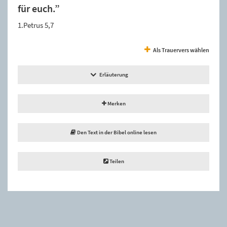
für euch.”
1.Petrus 5,7
Als Trauervers wählen
Erläuterung
Merken
Den Text in der Bibel online lesen
Teilen