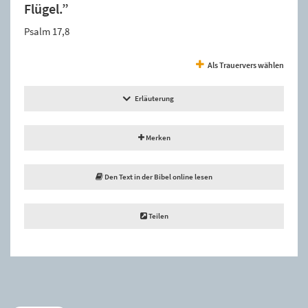
Flügel.”
Psalm 17,8
Als Trauervers wählen
Erläuterung
Merken
Den Text in der Bibel online lesen
Teilen