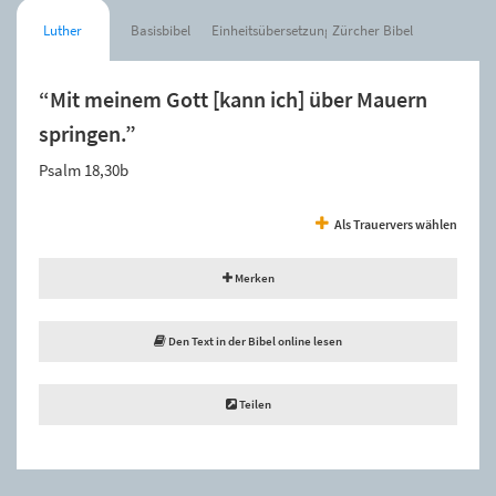
Luther
Basisbibel
Einheitsübersetzung
Zürcher Bibel
“Mit meinem Gott [kann ich] über Mauern
springen.”
Psalm 18,30b
Als Trauervers wählen
Merken
Den Text in der Bibel online lesen
Teilen