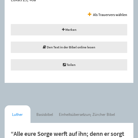
Als Trauervers wählen
Merken
Den Text in der Bibel online lesen
Teilen
Luther
Basisbibel
Einheitsübersetzung
Zürcher Bibel
“Alle eure Sorge werft auf ihn; denn er sorgt