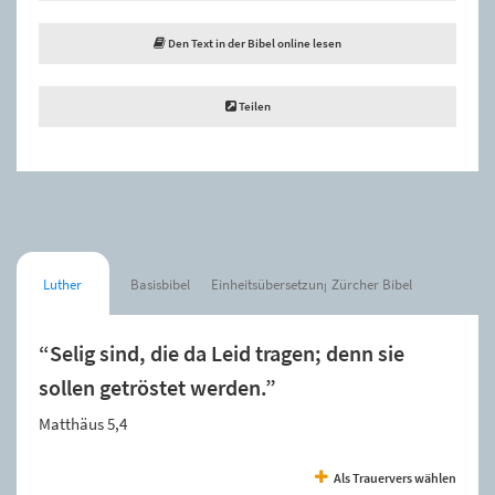
Den Text in der Bibel online lesen
Teilen
Luther
Basisbibel
Einheitsübersetzung
Zürcher Bibel
“Selig sind, die da Leid tragen; denn sie
sollen getröstet werden.”
Matthäus 5,4
Als Trauervers wählen