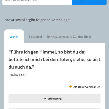
Ihre Auswahl ergibt folgende Vorschläge:
Luther
Basisbibel
Einheitsübersetzung
Zürcher Bibel
“Führe ich gen Himmel, so bist du da;
bettete ich mich bei den Toten, siehe, so bist
du auch da.”
Psalm 139,8
Als Trauervers wählen
Erläuterung