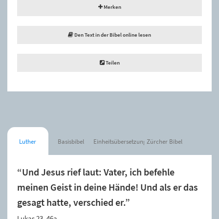
Merken
Den Text in der Bibel online lesen
Teilen
Luther
Basisbibel
Einheitsübersetzung
Zürcher Bibel
“Und Jesus rief laut: Vater, ich befehle
meinen Geist in deine Hände! Und als er das
gesagt hatte, verschied er.”
Lukas 23, 46a