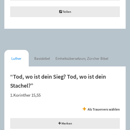
Teilen
Luther
Basisbibel
Einheitsübersetzung
Zürcher Bibel
“Tod, wo ist dein Sieg? Tod, wo ist dein
Stachel?”
1.Korinther 15,55
Als Trauervers wählen
Merken