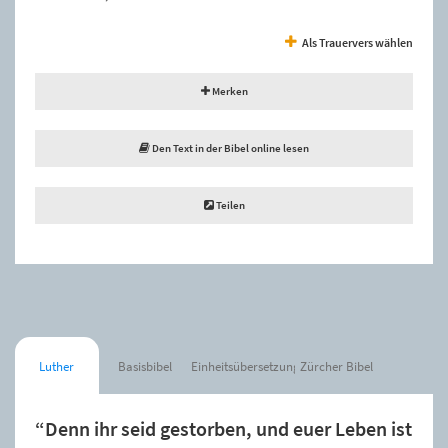
Als Trauervers wählen
Merken
Den Text in der Bibel online lesen
Teilen
Luther
Basisbibel
Einheitsübersetzung
Zürcher Bibel
“Denn ihr seid gestorben, und euer Leben ist