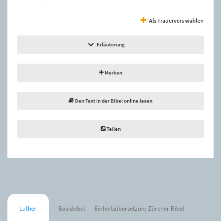
Als Trauervers wählen
Erläuterung
Merken
Den Text in der Bibel online lesen
Teilen
Luther
Basisbibel
Einheitsübersetzung
Zürcher Bibel