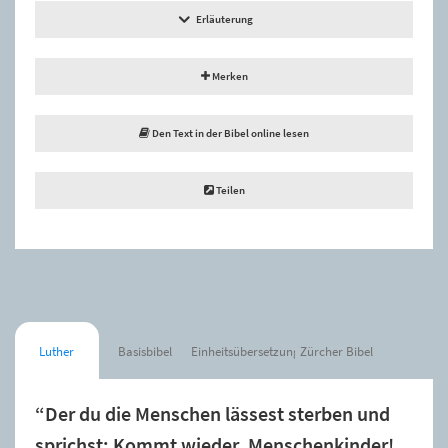
Erläuterung
Merken
Den Text in der Bibel online lesen
Teilen
Luther
Basisbibel
Einheitsübersetzung
Zürcher Bibel
“Der du die Menschen lässest sterben und
sprichst: Kommt wieder, Menschenkinder!