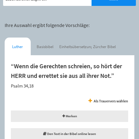
Ihre Auswahl ergibt folgende Vorschläge:
Luther
Basisbibel
Einheitsübersetzung
Zürcher Bibel
“Wenn die Gerechten schreien, so hört der
HERR und errettet sie aus all ihrer Not.”
Psalm 34,18
Als Trauervers wählen
Merken
Den Text in der Bibel online lesen