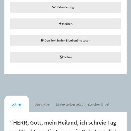
Erläuterung
Merken
Den Text in der Bibel online lesen
Teilen
Luther
Basisbibel
Einheitsübersetzung
Zürcher Bibel
“HERR, Gott, mein Heiland, ich schreie Tag