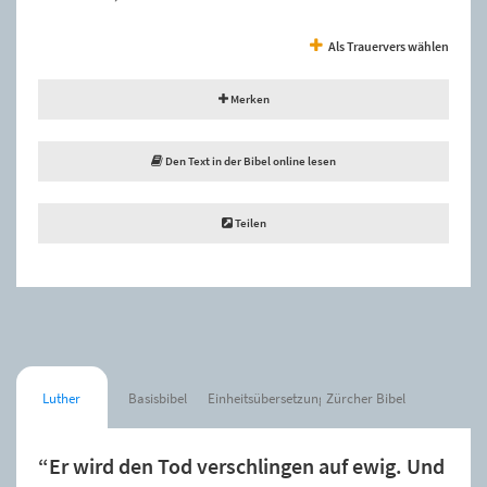
Als Trauervers wählen
Merken
Den Text in der Bibel online lesen
Teilen
Luther
Basisbibel
Einheitsübersetzung
Zürcher Bibel
“Er wird den Tod verschlingen auf ewig. Und