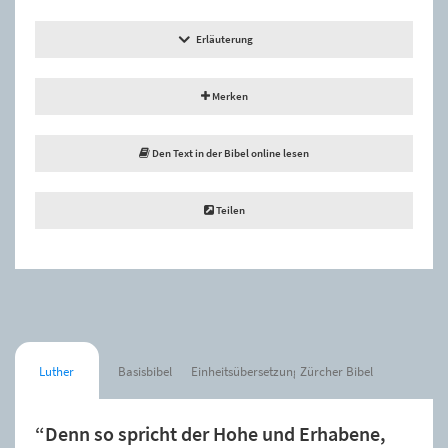
Erläuterung
Merken
Den Text in der Bibel online lesen
Teilen
Luther
Basisbibel
Einheitsübersetzung
Zürcher Bibel
“Denn so spricht der Hohe und Erhabene,