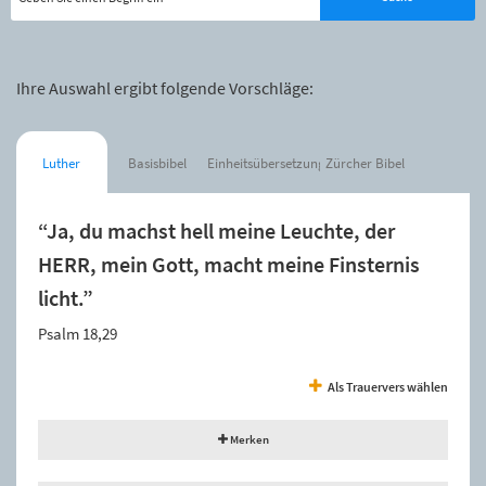
Ihre Auswahl ergibt folgende Vorschläge:
Luther
Basisbibel
Einheitsübersetzung
Zürcher Bibel
“Ja, du machst hell meine Leuchte, der
HERR, mein Gott, macht meine Finsternis
licht.”
Psalm 18,29
Als Trauervers wählen
Merken