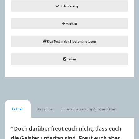
Erläuterung
Merken
Den Text in der Bibel online lesen
Teilen
Luther
Basisbibel
Einheitsübersetzung
Zürcher Bibel
“Doch darüber freut euch nicht, dass euch
die Geister untertan sind. Freut euch aber,