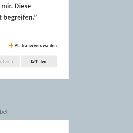
mir. Diese
t begreifen.”
Als Trauervers wählen
ne lesen
Teilen
bel