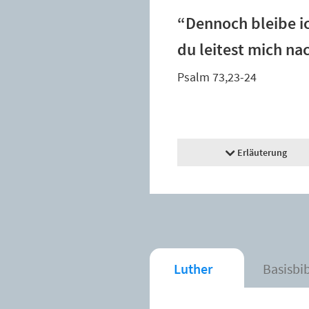
“Dennoch bleibe ic
du leitest mich n
Psalm 73,23-24
Erläuterung
Luther
Basisbi