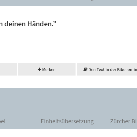
in deinen Händen.”
Merken
Den Text in der Bibel onli
bel
Einheitsübersetzung
Zürcher Bi