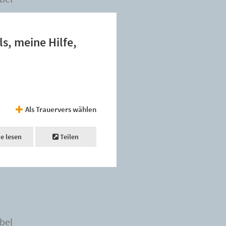
ls, meine Hilfe,
Als Trauervers wählen
ne lesen
Teilen
bel