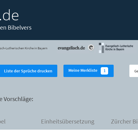
.de
en Bibelvers
sch-Lutherischen Kirche in Bayern
Meine Merkliste
1
Liste der Sprüche drucken
e Vorschläge:
bel
Einheitsübersetzung
Zürcher Bi