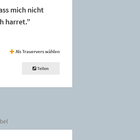
lass mich nicht
h harret.”
Als Trauervers wählen
Teilen
bel