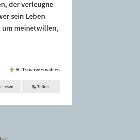
en, der verleugne
wer sein Leben
rt um meinetwillen,
Als Trauervers wählen
ne lesen
Teilen
bel