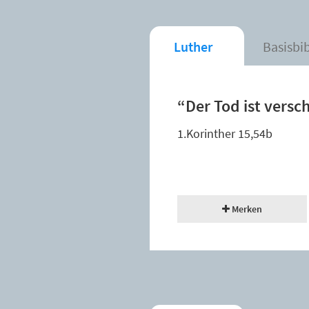
Luther
Basisbi
“Der Tod ist versc
1.Korinther 15,54b
Merken