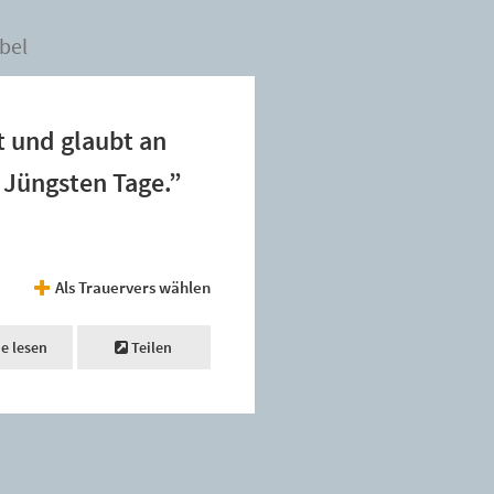
bel
t und glaubt an
 Jüngsten Tage.”
Als Trauervers wählen
ne lesen
Teilen