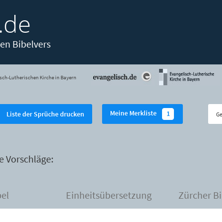
.de
en Bibelvers
sch-Lutherischen Kirche in Bayern
Meine Merkliste
1
Liste der Sprüche drucken
e Vorschläge:
bel
Einheitsübersetzung
Zürcher Bi