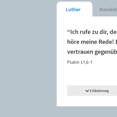
Luther
Basisbi
“Ich rufe zu dir, d
höre meine Rede! 
vertrauen gegenüb
Psalm 17,6-7
Erläuterung