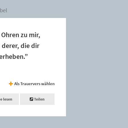
bel
e Ohren zu mir,
erer, die dir
 erheben.”
Als Trauervers wählen
ne lesen
Teilen