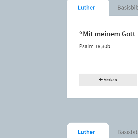
Luther
Basisbi
“Mit meinem Gott 
Psalm 18,30b
Merken
Luther
Basisbi