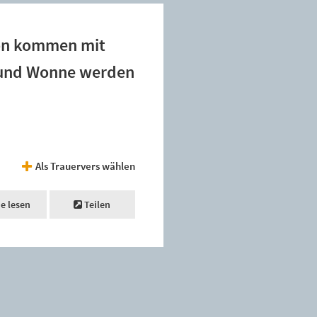
on kommen mit
e und Wonne werden
Als Trauervers wählen
ne lesen
Teilen