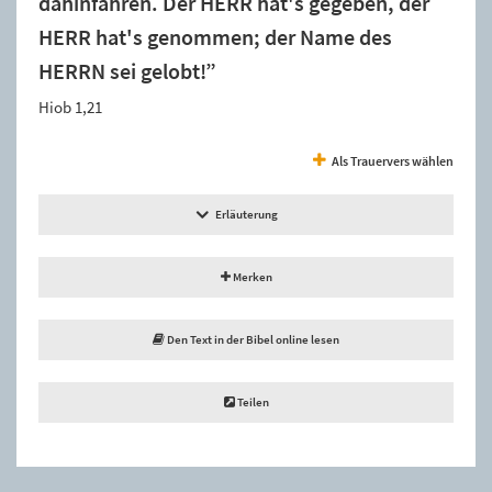
dahinfahren. Der HERR hat's gegeben, der
HERR hat's genommen; der Name des
HERRN sei gelobt!”
Hiob 1,21
Als Trauervers wählen
Erläuterung
Merken
Den Text in der Bibel online lesen
Teilen