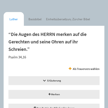
Luther
Basisbibel
Einheitsübersetzung
Zürcher Bibel
“Die Augen des HERRN merken auf die
Gerechten und seine Ohren auf ihr
Schreien.”
Psalm 34,16
Als Trauervers wählen
Erläuterung
Merken
Den Text in der Bibel online lesen