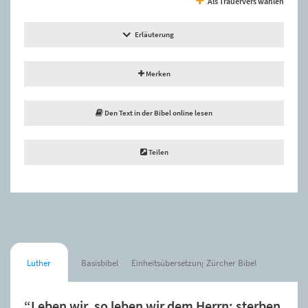
Als Trauervers wählen
Erläuterung
Merken
Den Text in der Bibel online lesen
Teilen
Luther
Basisbibel
Einheitsübersetzung
Zürcher Bibel
“Leben wir, so leben wir dem Herrn; sterben