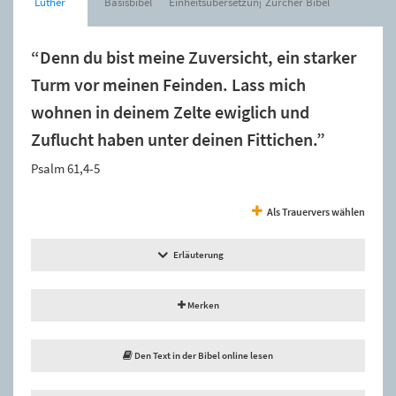
Luther
Basisbibel
Einheitsübersetzung
Zürcher Bibel
“Denn du bist meine Zuversicht, ein starker
Turm vor meinen Feinden. Lass mich
wohnen in deinem Zelte ewiglich und
Zuflucht haben unter deinen Fittichen.”
Psalm 61,4-5
Als Trauervers wählen
Erläuterung
Merken
Den Text in der Bibel online lesen