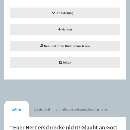
Erläuterung
Merken
Den Text in der Bibel online lesen
Teilen
Luther
Basisbibel
Einheitsübersetzung
Zürcher Bibel
“Euer Herz erschrecke nicht! Glaubt an Gott