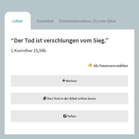
Luther
Basisbibel
Einheitsübersetzung
Zürcher Bibel
“Der Tod ist verschlungen vom Sieg.”
1.Korinther 15,54b
Als Trauervers wählen
Merken
Den Text in der Bibel online lesen
Teilen