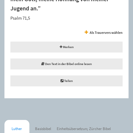
Jugend an.”
Psalm 71,5
Als Trauervers wählen
Merken
Den Text in der Bibel online lesen
Teilen
Luther
Basisbibel
Einheitsübersetzung
Zürcher Bibel