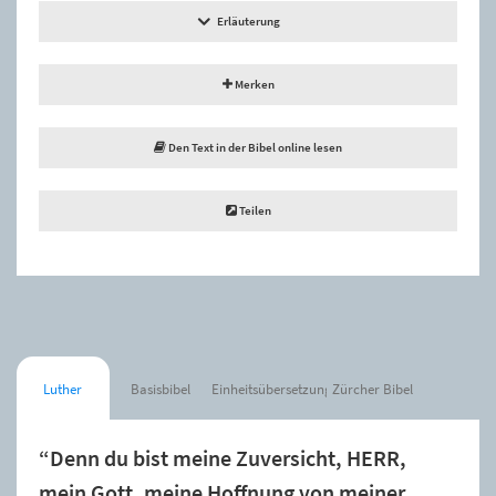
Erläuterung
Merken
Den Text in der Bibel online lesen
Teilen
Luther
Basisbibel
Einheitsübersetzung
Zürcher Bibel
“Denn du bist meine Zuversicht, HERR,
mein Gott, meine Hoffnung von meiner