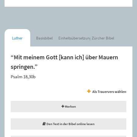
Luther
Basisbibel
Einheitsübersetzung
Zürcher Bibel
“Mit meinem Gott [kann ich] über Mauern
springen.”
Psalm 18,30b
Als Trauervers wählen
Merken
Den Text in der Bibel online lesen