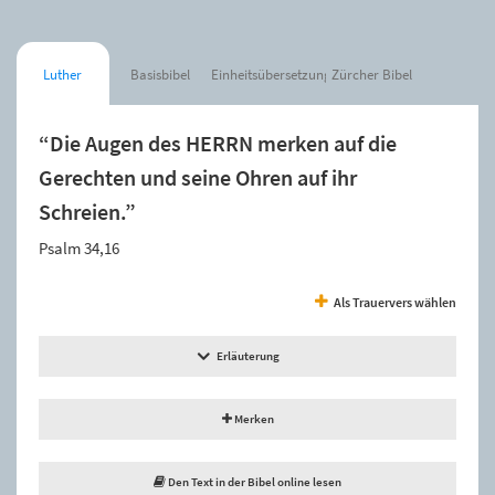
Luther
Basisbibel
Einheitsübersetzung
Zürcher Bibel
“Die Augen des HERRN merken auf die
Gerechten und seine Ohren auf ihr
Schreien.”
Psalm 34,16
Als Trauervers wählen
Erläuterung
Merken
Den Text in der Bibel online lesen