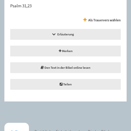
Psalm 31,23
Als Trauervers wählen
Erläuterung
Merken
Den Text in der Bibel online lesen
Teilen