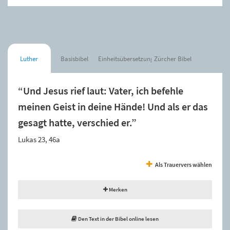
Luther
Basisbibel
Einheitsübersetzung
Zürcher Bibel
“Und Jesus rief laut: Vater, ich befehle
meinen Geist in deine Hände! Und als er das
gesagt hatte, verschied er.”
Lukas 23, 46a
Als Trauervers wählen
Merken
Den Text in der Bibel online lesen