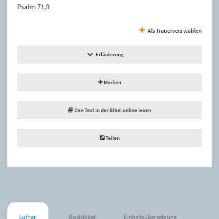
Psalm 71,9
Als Trauervers wählen
Erläuterung
Merken
Den Text in der Bibel online lesen
Teilen
Luther
Basisbibel
Einheitsübersetzung