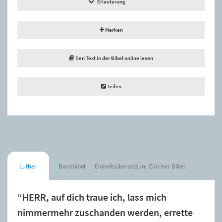
Erläuterung
Merken
Den Text in der Bibel online lesen
Teilen
Luther
Basisbibel
Einheitsübersetzung
Zürcher Bibel
“HERR, auf dich traue ich, lass mich
nimmermehr zuschanden werden, errette