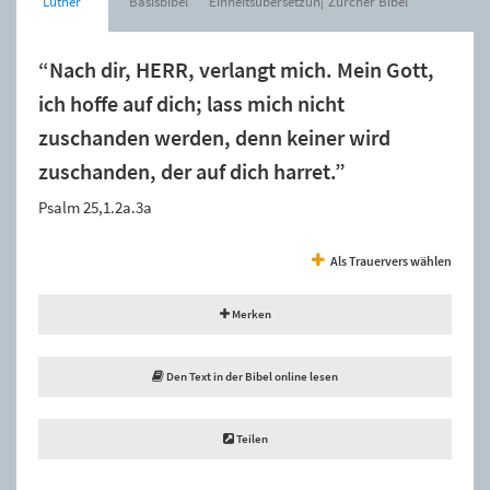
Luther
Basisbibel
Einheitsübersetzung
Zürcher Bibel
“Nach dir, HERR, verlangt mich. Mein Gott,
ich hoffe auf dich; lass mich nicht
zuschanden werden, denn keiner wird
zuschanden, der auf dich harret.”
Psalm 25,1.2a.3a
Als Trauervers wählen
Merken
Den Text in der Bibel online lesen
Teilen