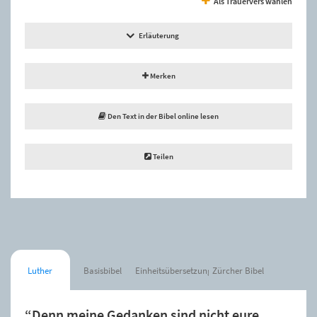
Als Trauervers wählen
Erläuterung
Merken
Den Text in der Bibel online lesen
Teilen
Luther
Basisbibel
Einheitsübersetzung
Zürcher Bibel
“Denn meine Gedanken sind nicht eure